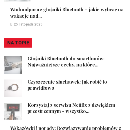
Wodoodporne głośniki Bluetooth – jakie wybrać na
wakacje nad...
25 listopada 2025
NA TOPIE
Głośniki Bluetooth do smartfonów:
Najważniejsze cechy, na które...
Czyszczenie słuchawek: Jak robić to
prawidłowo
Korzystaj z serwisu Netflix z dźwiękiem
przestrzennym - wszystko...
Wskazówki i porady: Rozwiązywanie problemów z