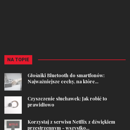
NA TOPIE
Głośniki Bluetooth do smartfonów:
Najważniejsze cechy, na które...
Czyszczenie słuchawek: Jak robić to
prawidłowo
Korzystaj z serwisu Netflix z dźwiękiem
przestrzennym - wszystko...