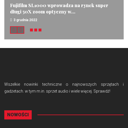
Fujifilm SL1000 wprowadza na rynek super
długi 50X zoom optyczny w...
3 grudnia 2022
Wszelkie nowinki techniczne o najnowszych sprzętach i
gadżetach. w tym m.in. sprzet audio i wiele więcej. Sprawdź!
NOWOŚCI