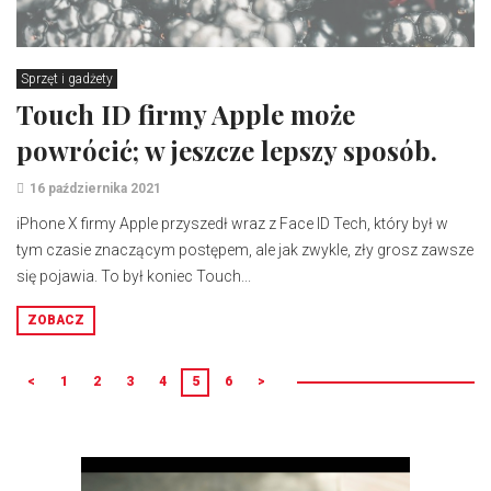
Sprzęt i gadżety
Touch ID firmy Apple może
powrócić; w jeszcze lepszy sposób.
16 października 2021
iPhone X firmy Apple przyszedł wraz z Face ID Tech, który był w
tym czasie znaczącym postępem, ale jak zwykle, zły grosz zawsze
się pojawia. To był koniec Touch...
ZOBACZ
<
1
2
3
4
5
6
>