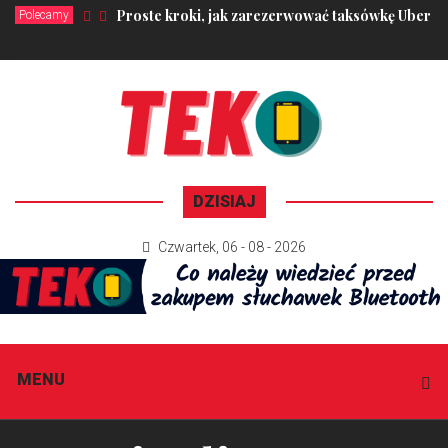
Proste kroki, jak zarezerwować taksówkę Uber za 
Polecamy
DZISIAJ
Czwartek
,
06 - 08 - 2026
MENU