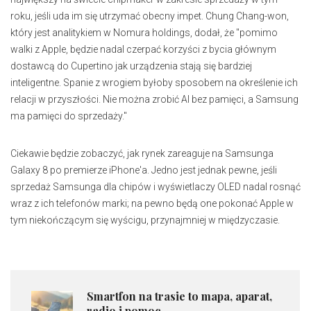
roku, jeśli uda im się utrzymać obecny impet. Chung Chang-won,
który jest analitykiem w Nomura holdings, dodał, że "pomimo
walki z Apple, będzie nadal czerpać korzyści z bycia głównym
dostawcą do Cupertino jak urządzenia stają się bardziej
inteligentne. Spanie z wrogiem byłoby sposobem na określenie ich
relacji w przyszłości. Nie można zrobić AI bez pamięci, a Samsung
ma pamięci do sprzedaży."
Ciekawie będzie zobaczyć, jak rynek zareaguje na Samsunga
Galaxy 8 po premierze iPhone'a. Jedno jest jednak pewne, jeśli
sprzedaż Samsunga dla chipów i wyświetlaczy OLED nadal rosnąć
wraz z ich telefonów marki; na pewno będą one pokonać Apple w
tym niekończącym się wyścigu, przynajmniej w międzyczasie.
Smartfon na trasie to mapa, aparat,
radio i pomoc...