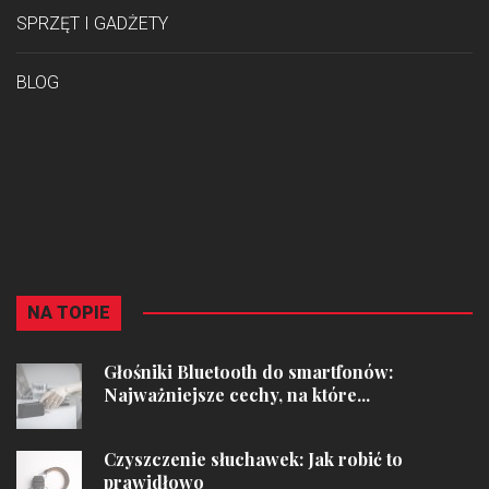
SPRZĘT I GADŻETY
BLOG
NA TOPIE
Głośniki Bluetooth do smartfonów:
Najważniejsze cechy, na które...
Czyszczenie słuchawek: Jak robić to
prawidłowo