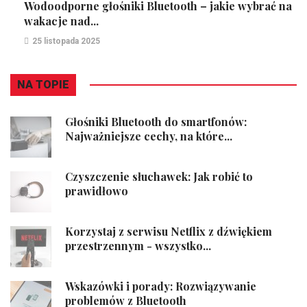
Wodoodporne głośniki Bluetooth – jakie wybrać na
wakacje nad...
25 listopada 2025
NA TOPIE
Głośniki Bluetooth do smartfonów:
Najważniejsze cechy, na które...
Czyszczenie słuchawek: Jak robić to
prawidłowo
Korzystaj z serwisu Netflix z dźwiękiem
przestrzennym - wszystko...
Wskazówki i porady: Rozwiązywanie
problemów z Bluetooth