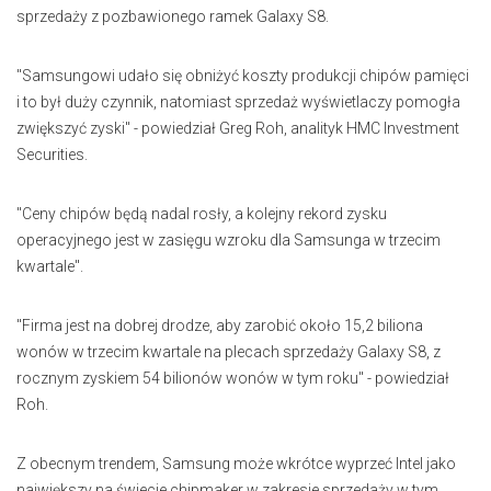
sprzedaży z pozbawionego ramek Galaxy S8.
"Samsungowi udało się obniżyć koszty produkcji chipów pamięci
i to był duży czynnik, natomiast sprzedaż wyświetlaczy pomogła
zwiększyć zyski" - powiedział Greg Roh, analityk HMC Investment
Securities.
"Ceny chipów będą nadal rosły, a kolejny rekord zysku
operacyjnego jest w zasięgu wzroku dla Samsunga w trzecim
kwartale".
"Firma jest na dobrej drodze, aby zarobić około 15,2 biliona
wonów w trzecim kwartale na plecach sprzedaży Galaxy S8, z
rocznym zyskiem 54 bilionów wonów w tym roku" - powiedział
Roh.
Z obecnym trendem, Samsung może wkrótce wyprzeć Intel jako
największy na świecie chipmaker w zakresie sprzedaży w tym