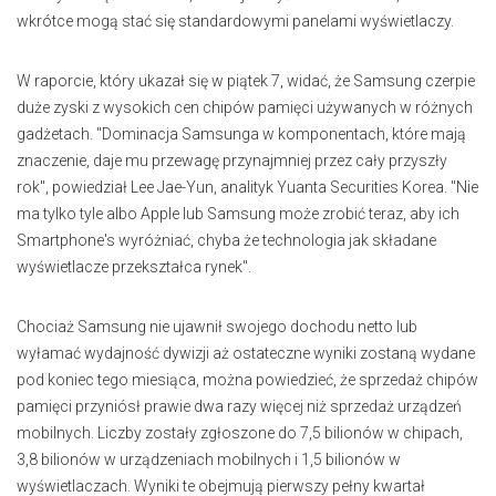
wkrótce mogą stać się standardowymi panelami wyświetlaczy.
W raporcie, który ukazał się w piątek 7, widać, że Samsung czerpie
duże zyski z wysokich cen chipów pamięci używanych w różnych
gadżetach. "Dominacja Samsunga w komponentach, które mają
znaczenie, daje mu przewagę przynajmniej przez cały przyszły
rok", powiedział Lee Jae-Yun, analityk Yuanta Securities Korea. "Nie
ma tylko tyle albo Apple lub Samsung może zrobić teraz, aby ich
Smartphone's wyróżniać, chyba że technologia jak składane
wyświetlacze przekształca rynek".
Chociaż Samsung nie ujawnił swojego dochodu netto lub
wyłamać wydajność dywizji aż ostateczne wyniki zostaną wydane
pod koniec tego miesiąca, można powiedzieć, że sprzedaż chipów
pamięci przyniósł prawie dwa razy więcej niż sprzedaż urządzeń
mobilnych. Liczby zostały zgłoszone do 7,5 bilionów w chipach,
3,8 bilionów w urządzeniach mobilnych i 1,5 bilionów w
wyświetlaczach. Wyniki te obejmują pierwszy pełny kwartał