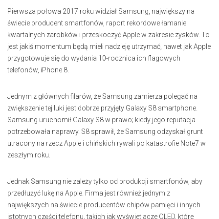
Pierwsza połowa 2017 roku widział Samsung, największy na
świecie producent smartfonów, raport rekordowe łamanie
kwartalnych zarobków i przeskoczyć Apple w zakresie zysków. To
jest jakiś momentum będą mieli nadzieję utrzymać, nawet jak Apple
przygotowuje się do wydania 10-rocznica ich flagowych
telefonów, iPhone 8.
Jednym z głównych filarów, że Samsung zamierza polegać na
zwiększenie tej luki jest dobrze przyjęty Galaxy S8 smartphone.
Samsung uruchomił Galaxy S8 w prawo; kiedy jego reputacja
potrzebowała naprawy. S8 sprawił, że Samsung odzyskał grunt
utracony na rzecz Apple i chińskich rywali po katastrofie Note7 w
zeszłym roku.
Jednak Samsung nie zależy tylko od produkcji smartfonów, aby
przedłużyć lukę na Apple. Firma jest również jednym z
największych na świecie producentów chipów pamięci i innych
istotnych części telefonu, takich jak wyświetlacze OLED, które