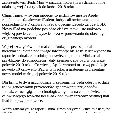
zaprezentować iPada Mini w październikowym wydarzeniu i nie
udało się wejść na rynek do końca 2018 roku.
China Times, w swoim raporcie, twierdził również że Apple
zadebiutuje 10-calowym iPadem, który całkowite zastąpienie
poprzedniego 9,7-calowego iPada, obecnie idącego za 329 USD.
Nowy iPad ma podobno posiadać cieńsze ramki i stosunkowo
większą powierzchnię wyświetlacza w porównaniu do obecnego
oryginalnego modelu.
Więcej szczegółów na temat cen, funkcji i specs są nadal
niewyraźne, biorąc pod uwagę informacje nie zostały uchwycone na
raporcie. Jednakże, produkcja odświeżonego iPad Mini został
przybliżony do rozpoczęcia - daty premiery, aby być w pierwszej
połowie 2019 roku. Co więcej, Apple wznowi masową produkcję
nowego 10-calowego iPad w tym roku, a następnie zaprezentuje
nowy model w drugiej połowie 2019 roku.
Dla firmy, te dwa nadchodzące urządzenia nie będą odgrywać dużej
roli w generowaniu przychodów. generowaniu przychodów.
Jednakże, ruch giganta technologicznego ma na celu odświeżenie
celów swojego low-end tier iPad - ponieważ sprzedaż ostatniej linii
iPad Pro przynosi owoce.
Warto zauważyć, że raport China Times przyszedł kilka miesięcy po