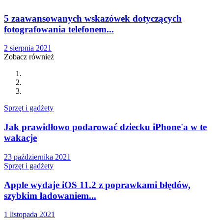
5 zaawansowanych wskazówek dotyczących
fotografowania telefonem...
2 sierpnia 2021
Zobacz również
Sprzęt i gadżety
Jak prawidłowo podarować dziecku iPhone'a w te
wakacje
23 października 2021
Sprzęt i gadżety
Apple wydaje iOS 11.2 z poprawkami błędów,
szybkim ładowaniem...
1 listopada 2021