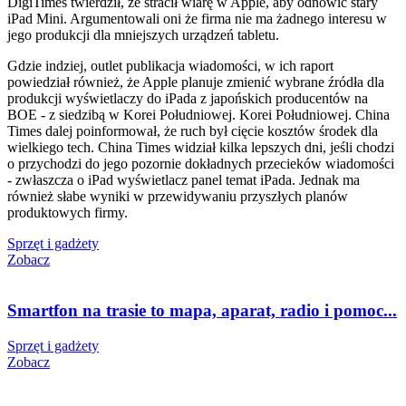
DigiTimes twierdził, że stracił wiarę w Apple, aby odnowić stary
iPad Mini. Argumentowali oni że firma nie ma żadnego interesu w
jego produkcji dla mniejszych urządzeń tabletu.
Gdzie indziej, outlet publikacja wiadomości, w ich raport
powiedział również, że Apple planuje zmienić wybrane źródła dla
produkcji wyświetlaczy do iPada z japońskich producentów na
BOE - z siedzibą w Korei Południowej. Korei Południowej. China
Times dalej poinformował, że ruch był cięcie kosztów środek dla
wielkiego tech. China Times widział kilka lepszych dni, jeśli chodzi
o przychodzi do jego pozornie dokładnych przecieków wiadomości
- zwłaszcza o iPad wyświetlacz panel temat iPada. Jednak ma
również słabe wyniki w przewidywaniu przyszłych planów
produktowych firmy.
Sprzęt i gadżety
Zobacz
Smartfon na trasie to mapa, aparat, radio i pomoc...
Sprzęt i gadżety
Zobacz