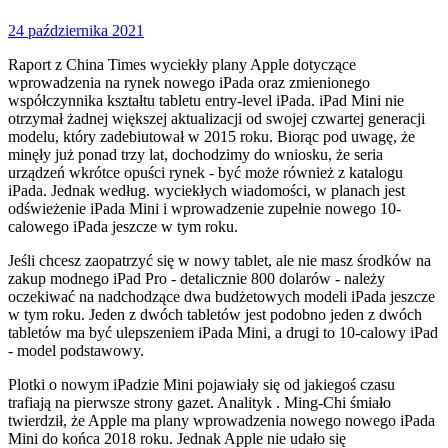
24 października 2021
Raport z China Times wyciekły plany Apple dotyczące
wprowadzenia na rynek nowego iPada oraz zmienionego
współczynnika kształtu tabletu entry-level iPada. iPad Mini nie
otrzymał żadnej większej aktualizacji od swojej czwartej generacji
modelu, który zadebiutował w 2015 roku. Biorąc pod uwagę, że
minęły już ponad trzy lat, dochodzimy do wniosku, że seria
urządzeń wkrótce opuści rynek - być może również z katalogu
iPada. Jednak według. wyciekłych wiadomości, w planach jest
odświeżenie iPada Mini i wprowadzenie zupełnie nowego 10-
calowego iPada jeszcze w tym roku.
Jeśli chcesz zaopatrzyć się w nowy tablet, ale nie masz środków na
zakup modnego iPad Pro - detalicznie 800 dolarów - należy
oczekiwać na nadchodzące dwa budżetowych modeli iPada jeszcze
w tym roku. Jeden z dwóch tabletów jest podobno jeden z dwóch
tabletów ma być ulepszeniem iPada Mini, a drugi to 10-calowy iPad
- model podstawowy.
Plotki o nowym iPadzie Mini pojawiały się od jakiegoś czasu
trafiają na pierwsze strony gazet. Analityk . Ming-Chi śmiało
twierdził, że Apple ma plany wprowadzenia nowego nowego iPada
Mini do końca 2018 roku. Jednak Apple nie udało się