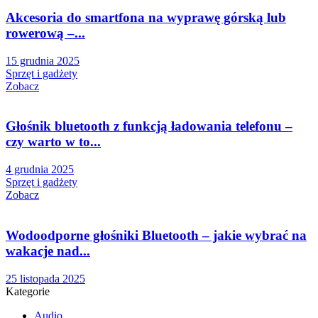
Akcesoria do smartfona na wyprawę górską lub
rowerową –...
15 grudnia 2025
Sprzęt i gadżety
Zobacz
Głośnik bluetooth z funkcją ładowania telefonu –
czy warto w to...
4 grudnia 2025
Sprzęt i gadżety
Zobacz
Wodoodporne głośniki Bluetooth – jakie wybrać na
wakacje nad...
25 listopada 2025
Kategorie
Audio