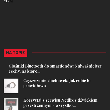
BLOG
NA TOPIE
Głośniki Bluetooth do smartfonów: Najważniejsze
cechy, na które...
Czyszczenie słuchawek: Jak robić to
prawidłowo
Korzystaj z serwisu Netflix z dźwiękiem
przestrzennym - wszystko...