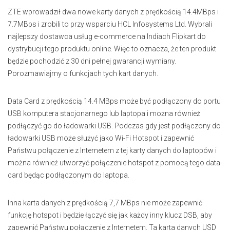
ZTE wprowadził dwa nowe karty danych z prędkością 14.4MBps i
7.7MBps i zrobili to przy wsparciu HCL Infosystems Ltd. Wybrali
najlepszy dostawca usług e-commerce na Indiach Flipkart do
dystrybucji tego produktu online. Więc to oznacza, że ten produkt
będzie pochodzić z 30 dni pełnej gwarancji wymiany.
Porozmawiajmy o funkcjach tych kart danych.
Data Card z prędkością 14.4 MBps może być podłączony do portu
USB komputera stacjonarnego lub laptopa i można również
podłączyć go do ładowarki USB. Podczas gdy jest podłączony do
ładowarki USB może służyć jako Wi-Fi Hotspot i zapewnić
Państwu połączenie z Internetem z tej karty danych do laptopów i
można również utworzyć połączenie hotspot z pomocą tego data-
card będąc podłączonym do laptopa.
Inna karta danych z prędkością 7,7 MBps nie może zapewnić
funkcję hotspot i będzie łączyć się jak każdy inny klucz DSB, aby
zapewnić Państwu połączenie z Internetem. Ta karta danych USD