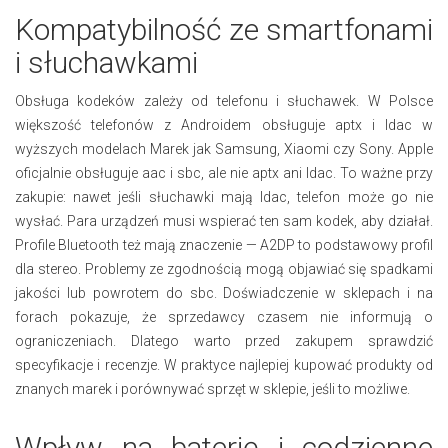
Kompatybilność ze smartfonami
i słuchawkami
Obsługa kodeków zależy od telefonu i słuchawek. W Polsce
większość telefonów z Androidem obsługuje aptx i ldac w
wyższych modelach Marek jak Samsung, Xiaomi czy Sony. Apple
oficjalnie obsługuje aac i sbc, ale nie aptx ani ldac. To ważne przy
zakupie: nawet jeśli słuchawki mają ldac, telefon może go nie
wysłać. Para urządzeń musi wspierać ten sam kodek, aby działał.
Profile Bluetooth też mają znaczenie — A2DP to podstawowy profil
dla stereo. Problemy ze zgodnością mogą objawiać się spadkami
jakości lub powrotem do sbc. Doświadczenie w sklepach i na
forach pokazuje, że sprzedawcy czasem nie informują o
ograniczeniach. Dlatego warto przed zakupem sprawdzić
specyfikacje i recenzje. W praktyce najlepiej kupować produkty od
znanych marek i porównywać sprzęt w sklepie, jeśli to możliwe.
Wpływ na baterię i codzienne