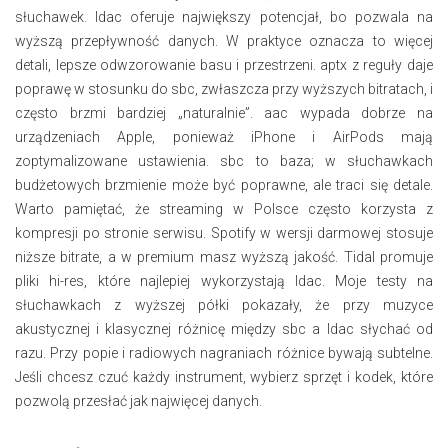
słuchawek. ldac oferuje największy potencjał, bo pozwala na
wyższą przepływność danych. W praktyce oznacza to więcej
detali, lepsze odwzorowanie basu i przestrzeni. aptx z reguły daje
poprawę w stosunku do sbc, zwłaszcza przy wyższych bitratach, i
często brzmi bardziej „naturalnie”. aac wypada dobrze na
urządzeniach Apple, ponieważ iPhone i AirPods mają
zoptymalizowane ustawienia. sbc to baza; w słuchawkach
budżetowych brzmienie może być poprawne, ale traci się detale.
Warto pamiętać, że streaming w Polsce często korzysta z
kompresji po stronie serwisu. Spotify w wersji darmowej stosuje
niższe bitrate, a w premium masz wyższą jakość. Tidal promuje
pliki hi-res, które najlepiej wykorzystają ldac. Moje testy na
słuchawkach z wyższej półki pokazały, że przy muzyce
akustycznej i klasycznej różnicę między sbc a ldac słychać od
razu. Przy popie i radiowych nagraniach różnice bywają subtelne.
Jeśli chcesz czuć każdy instrument, wybierz sprzęt i kodek, które
pozwolą przesłać jak najwięcej danych.