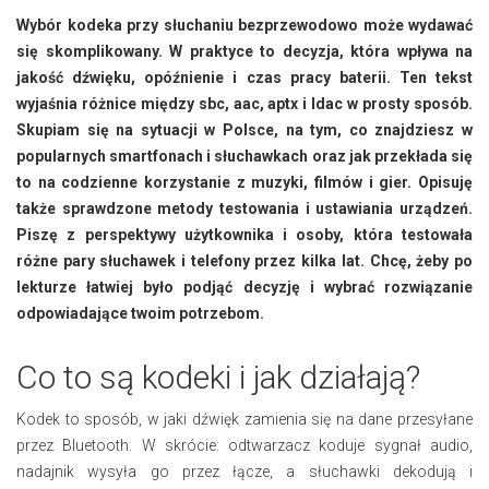
Wybór kodeka przy słuchaniu bezprzewodowo może wydawać
się skomplikowany. W praktyce to decyzja, która wpływa na
jakość dźwięku, opóźnienie i czas pracy baterii. Ten tekst
wyjaśnia różnice między sbc, aac, aptx i ldac w prosty sposób.
Skupiam się na sytuacji w Polsce, na tym, co znajdziesz w
popularnych smartfonach i słuchawkach oraz jak przekłada się
to na codzienne korzystanie z muzyki, filmów i gier. Opisuję
także sprawdzone metody testowania i ustawiania urządzeń.
Piszę z perspektywy użytkownika i osoby, która testowała
różne pary słuchawek i telefony przez kilka lat. Chcę, żeby po
lekturze łatwiej było podjąć decyzję i wybrać rozwiązanie
odpowiadające twoim potrzebom.
Co to są kodeki i jak działają?
Kodek to sposób, w jaki dźwięk zamienia się na dane przesyłane
przez Bluetooth. W skrócie: odtwarzacz koduje sygnał audio,
nadajnik wysyła go przez łącze, a słuchawki dekodują i