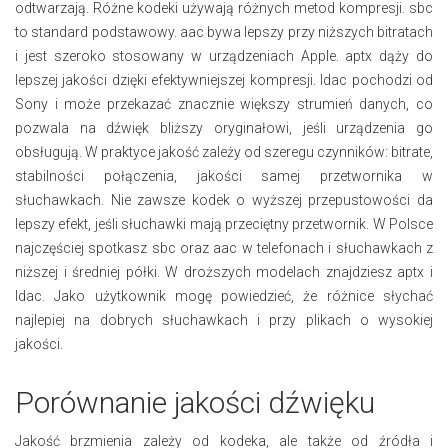
odtwarzają. Różne kodeki używają różnych metod kompresji. sbc
to standard podstawowy. aac bywa lepszy przy niższych bitratach
i jest szeroko stosowany w urządzeniach Apple. aptx dąży do
lepszej jakości dzięki efektywniejszej kompresji. ldac pochodzi od
Sony i może przekazać znacznie większy strumień danych, co
pozwala na dźwięk bliższy oryginałowi, jeśli urządzenia go
obsługują. W praktyce jakość zależy od szeregu czynników: bitrate,
stabilności połączenia, jakości samej przetwornika w
słuchawkach. Nie zawsze kodek o wyższej przepustowości da
lepszy efekt, jeśli słuchawki mają przeciętny przetwornik. W Polsce
najczęściej spotkasz sbc oraz aac w telefonach i słuchawkach z
niższej i średniej półki. W droższych modelach znajdziesz aptx i
ldac. Jako użytkownik mogę powiedzieć, że różnice słychać
najlepiej na dobrych słuchawkach i przy plikach o wysokiej
jakości.
Porównanie jakości dźwięku
Jakość brzmienia zależy od kodeka, ale także od źródła i