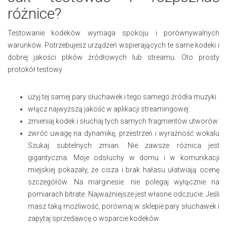
różnice?
Testowanie kodeków wymaga spokoju i porównywalnych
warunków. Potrzebujesz urządzeń wspierających te same kodeki i
dobrej jakości plików źródłowych lub streamu. Oto prosty
protokół testowy
użyj tej samej pary słuchawek i tego samego źródła muzyki
włącz najwyższą jakość w aplikacji streamingowej
zmieniaj kodek i słuchaj tych samych fragmentów utworów
zwróć uwagę na dynamikę, przestrzeń i wyraźność wokalu
Szukaj subtelnych zmian. Nie zawsze różnica jest
gigantyczna. Moje odsłuchy w domu i w komunikacji
miejskiej pokazały, że cisza i brak hałasu ułatwiają ocenę
szczegółów. Na marginesie: nie polegaj wyłącznie na
pomiarach bitrate. Najważniejsze jest własne odczucie. Jeśli
masz taką możliwość, porównaj w sklepie pary słuchawek i
zapytaj sprzedawcę o wsparcie kodeków.