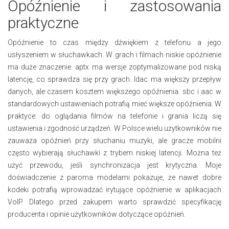
Opóźnienie i zastosowania
praktyczne
Opóźnienie to czas między dźwiękiem z telefonu a jego
usłyszeniem w słuchawkach. W grach i filmach niskie opóźnienie
ma duże znaczenie. aptx ma wersje zoptymalizowane pod niską
latencję, co sprawdza się przy grach. ldac ma większy przepływ
danych, ale czasem kosztem większego opóźnienia. sbc i aac w
standardowych ustawieniach potrafią mieć większe opóźnienia. W
praktyce: do oglądania filmów na telefonie i grania liczą się
ustawienia i zgodność urządzeń. W Polsce wielu użytkowników nie
zauważa opóźnień przy słuchaniu muzyki, ale gracze mobilni
często wybierają słuchawki z trybem niskiej latencji. Można też
użyć przewodu, jeśli synchronizacja jest krytyczna. Moje
doświadczenie z paroma modelami pokazuje, że nawet dobre
kodeki potrafią wprowadzać irytujące opóźnienie w aplikacjach
VoIP. Dlatego przed zakupem warto sprawdzić specyfikację
producenta i opinie użytkowników dotyczące opóźnień.