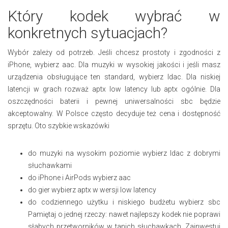
Który kodek wybrać w
konkretnych sytuacjach?
Wybór zależy od potrzeb. Jeśli chcesz prostoty i zgodności z
iPhone, wybierz aac. Dla muzyki w wysokiej jakości i jeśli masz
urządzenia obsługujące ten standard, wybierz ldac. Dla niskiej
latencji w grach rozważ aptx low latency lub aptx ogólnie. Dla
oszczędności baterii i pewnej uniwersalności sbc będzie
akceptowalny. W Polsce często decyduje też cena i dostępność
sprzętu. Oto szybkie wskazówki
do muzyki na wysokim poziomie wybierz ldac z dobrymi
słuchawkami
do iPhone i AirPods wybierz aac
do gier wybierz aptx w wersji low latency
do codziennego użytku i niskiego budżetu wybierz sbc
Pamiętaj o jednej rzeczy: nawet najlepszy kodek nie poprawi
słabych przetworników w tanich słuchawkach. Zainwestuj