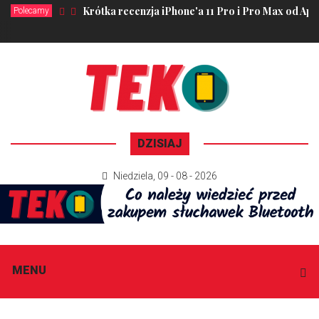
Krótka recenzja iPhone'a 11 Pro i Pro Max od App
Polecamy
DZISIAJ
Niedziela
,
09 - 08 - 2026
MENU