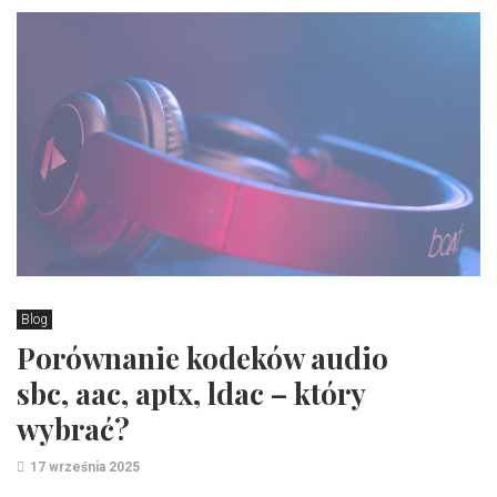
Blog
Porównanie kodeków audio
sbc, aac, aptx, ldac – który
wybrać?
17 września 2025