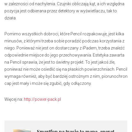
w zależności od nachylenia. Czujniki obliczają kąt, a ich względna
pozycja jest odbierana przez detektory w wyświetlaczu, tak to
działa.
Pomimo wszystkich dobroci, które Pencil rozpakowuje, jest kilka
minusów, z którymi trzeba sobie poradzić podczas korzystania z
niego. Ponieważ nie jest on dostarczany z iPadem, trzeba znaleźć
odpowiednie miejsce do jego przechowywania. Estetyka zawarta
na Pencil sprawia, że jest to świetny projekt. To jest jakoś źle,
ponieważ nie może osiedlić się na płaskich powierzchniach. Pencil
wymaga również, aby być bardziej ostrożnym z nim, piorunochron
cap jest mały i może się zgubić, gdy odłączony.
Więcej na:
http://power-pack.pl
Smartfon na trasie to mapa, aparat,