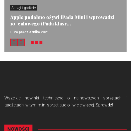
Sprzęt i gadżety
Apple podobno ożywi iPada Mini i wprowadzi
10-calowego iPada klasy...
24 października 2021
Wszelkie nowinki techniczne o najnowszych sprzętach i
gadżetach. w tym m.in. sprzet audio i wiele więcej. Sprawdź!
NOWOŚCI