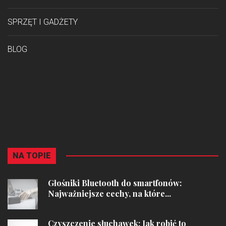
SPRZĘT I GADŻETY
BLOG
NA TOPIE
Głośniki Bluetooth do smartfonów:
Najważniejsze cechy, na które...
Czyszczenie słuchawek: Jak robić to