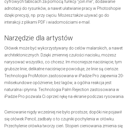
cyfrowych tablicach za pomocą funkcji "join.me", dodawanie
adnotacji do rysunków, a nawet ułatwianie pracy w Photoshopie
dzięki precyzji, np. przy cięciu. Możesz także używać go do
interakcji z plikami PDF i wiadomościami e-mail.
Narzędzie dla artystów
Ołówek może być wykorzystywany do celów malarskich, a nawet
architektonicznych. Dzięki zmiennej czułości nacisku, możesz
narysować wszystko, co chcesz. Im mocniejsze naciśnięcie, tym
grubsze linie, delikatne naciśnięcie powoduje, że linie są cieńsze.
Technologia ProMotion zastosowana w iPadzie Pro zapewnia 20-
milisekundowe opóźnienie, bez lagów, a ogólna reakcja jest
naturalna i płynna. Technologia Palm Rejection zastosowana w
iPadzie Pro pozwala Ci oprzeć rękę na ekranie podczas rysowania.
Cieniowanie nigdy wcześniej nie było prostsze, dopóki nie pojawił
się ołówek Pencil; zadbały o to czujniki pochylenia w ołówku.
Przechylenie ołówka tworzy cień. Stopień cieniowania zmienia się