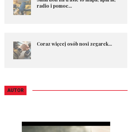
radio i pomoc...
Coraz więcej osób nosi zegarek...
AUTOR