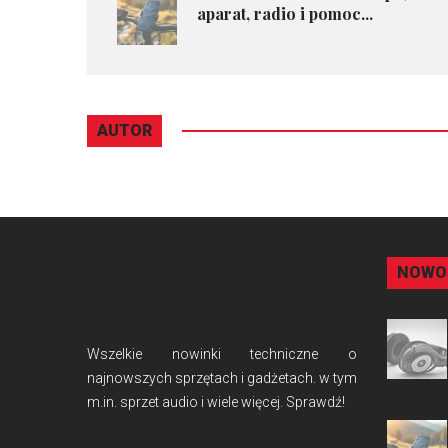
aparat, radio i pomoc...
AUTOR
NOWO
Wszelkie nowinki techniczne o
najnowszych sprzętach i gadżetach. w tym
m.in. sprzet audio i wiele więcej. Sprawdź!