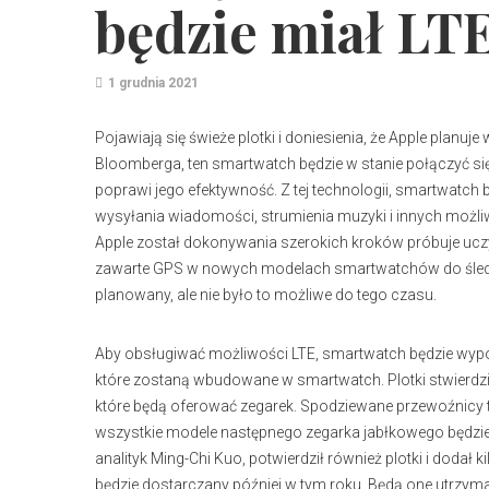
będzie miał LT
1 grudnia 2021
Pojawiają się świeże plotki i doniesienia, że Apple plan
Bloomberga, ten smartwatch będzie w stanie połączyć się
poprawi jego efektywność. Z tej technologii, smartwatch 
wysyłania wiadomości, strumienia muzyki i innych możli
Apple został dokonywania szerokich kroków próbuje uczyni
zawarte GPS w nowych modelach smartwatchów do śledze
planowany, ale nie było to możliwe do tego czasu.
Aby obsługiwać możliwości LTE, smartwatch będzie wypo
które zostaną wbudowane w smartwatch. Plotki stwierdzi
które będą oferować zegarek. Spodziewane przewoźnicy to; 
wszystkie modele następnego zegarka jabłkowego będzie w
analityk Ming-Chi Kuo, potwierdził również plotki i doda
będzie dostarczany później w tym roku. Będą one utrzy