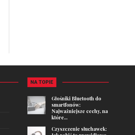
NA TOPIE
Głośniki Bluetooth do
smartfonów:
Najważniejsze cechy, na
które...
Czyszczenie słuchawek: