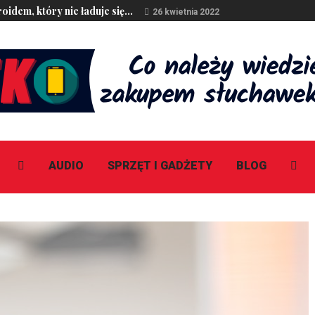
idem, który nie ładuje się...
26 kwietnia 2022
AUDIO
SPRZĘT I GADŻETY
BLOG