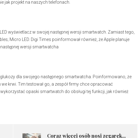
 jak projekt na naszych telefonach.
OLED wyświetlacz w swojej następnej wersji smartwatch. Zamiast tego,
bles; Micro LED. Digi Times poinformował również, że Apple planuje
 następnej wersji smartwatcha
em glukozy dla swojego następnego smartwatcha. Poinformowano, że
 we krwi. Tim testował go, a zespół firmy chce opracować
wykorzystać opaski smartwatch do obsługi tej funkcji, jak również
Coraz więcej osób nosi zegarek...