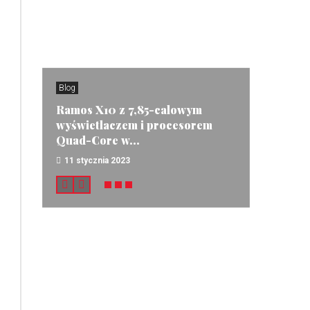
Blog
Ramos X10 z 7,85-calowym
wyświetlaczem i procesorem
Quad-Core w...
11 stycznia 2023