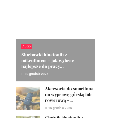
Audio
Słuchawki bluetooth z
mikrofonem – jak wybrać
najlepsze do pracy...
30 grudnia 2025
ZOBACZ
Akcesoria do smartfona
na wyprawę górską lub
rowerową –...
15 grudnia 2025
Głośnik bluetooth z