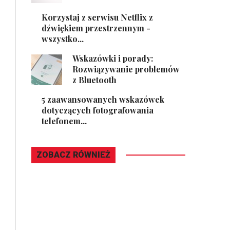
Korzystaj z serwisu Netflix z
dźwiękiem przestrzennym -
wszystko...
Wskazówki i porady:
Rozwiązywanie problemów
z Bluetooth
5 zaawansowanych wskazówek
dotyczących fotografowania
telefonem...
ZOBACZ RÓWNIEŻ