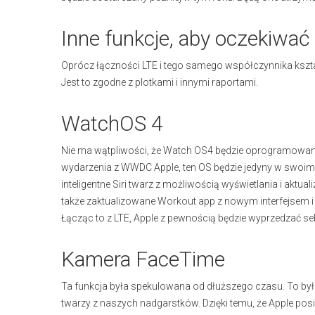
Inne funkcje, aby oczekiwać
Oprócz łączności LTE i tego samego współczynnika kształt
Jest to zgodne z plotkami i innymi raportami.
WatchOS 4
Nie ma wątpliwości, że Watch OS4 będzie oprogramowan
wydarzenia z WWDC Apple, ten OS będzie jedyny w swoim 
inteligentne Siri twarz z możliwością wyświetlania i aktua
także zaktualizowane Workout app z nowym interfejsem i Hi
Łącząc to z LTE, Apple z pewnością będzie wyprzedzać s
Kamera FaceTime
Ta funkcja była spekulowana od dłuższego czasu. To był
twarzy z naszych nadgarstków. Dzięki temu, że Apple pos