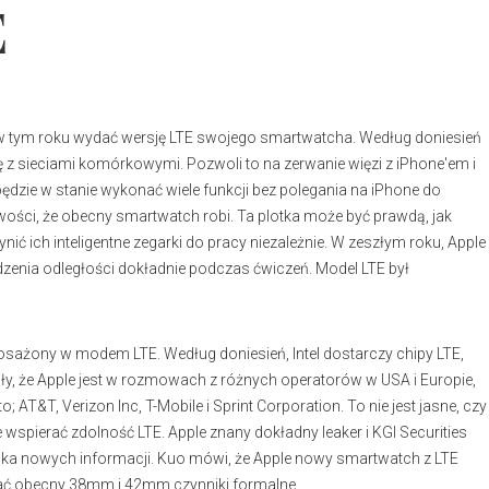
E
uje w tym roku wydać wersję LTE swojego smartwatcha. Według doniesień
 z sieciami komórkowymi. Pozwoli to na zerwanie więzi z iPhone'em i
będzie w stanie wykonać wiele funkcji bez polegania na iPhone do
wości, że obecny smartwatch robi. Ta plotka może być prawdą, jak
ć ich inteligentne zegarki do pracy niezależnie. W zeszłym roku, Apple
nia odległości dokładnie podczas ćwiczeń. Model LTE był
sażony w modem LTE. Według doniesień, Intel dostarczy chipy LTE,
ły, że Apple jest w rozmowach z różnych operatorów w USA i Europie,
AT&T, Verizon Inc, T-Mobile i Sprint Corporation. To nie jest jasne, czy
spierać zdolność LTE. Apple znany dokładny leaker i KGI Securities
ł kilka nowych informacji. Kuo mówi, że Apple nowy smartwatch z LTE
mać obecny 38mm i 42mm czynniki formalne.