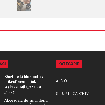
ŚCI
KATEGORIE
Słuchawki bluetooth z
AUDIO
mikrofonem – jak
wybrać najlepsze do
pracy...
SPRZĘT I GADŻETY
Akcesoria do smartfona