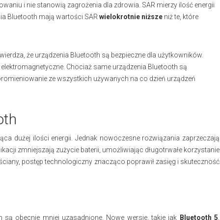
waniu i nie stanowią zagrożenia dla zdrowia. SAR mierzy ilość energii
nia Bluetooth mają wartości SAR
wielokrotnie niższe
niż te, które
wierdza, że urządzenia Bluetooth są bezpieczne dla użytkowników.
 elektromagnetyczne. Chociaż same urządzenia Bluetooth są
romieniowanie ze wszystkich używanych na co dzień urządzeń
oth
a dużej ilości energii. Jednak nowoczesne rozwiązania zaprzeczają
cji zmniejszają zużycie baterii, umożliwiając długotrwałe korzystanie
ciany, postęp technologiczny znacząco poprawił zasięg i skuteczność
 są obecnie mniej uzasadnione. Nowe wersje, takie jak
Bluetooth 5
,