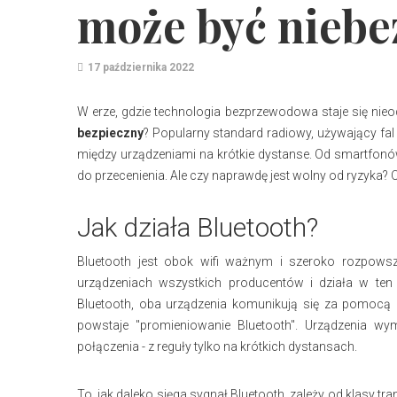
może być niebe
17 października 2022
W erze, gdzie technologia bezprzewodowa staje się nieo
bezpieczny
? Popularny standard radiowy, używający fal
między urządzeniami na krótkie dystanse. Od smartfonó
do przecenienia. Ale czy naprawdę jest wolny od ryzyka?
Jak działa Bluetooth?
Bluetooth jest obok wifi ważnym i szeroko rozpows
urządzeniach wszystkich producentów i działa w ten
Bluetooth, oba urządzenia komunikują się za pomocą 
powstaje "promieniowanie Bluetooth". Urządzenia w
połączenia - z reguły tylko na krótkich dystansach.
To, jak daleko sięga sygnał Bluetooth, zależy od klasy tra