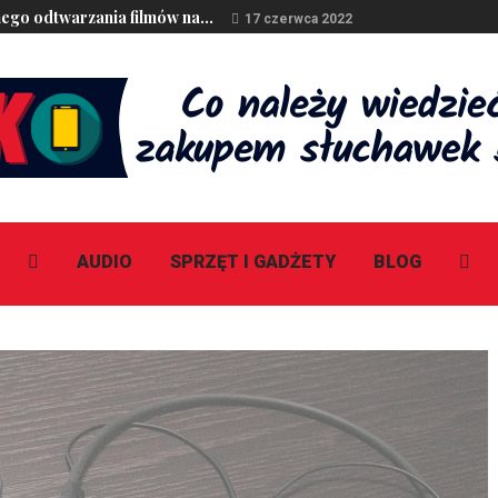
ego odtwarzania filmów na...
17 czerwca 2022
AUDIO
SPRZĘT I GADŻETY
BLOG