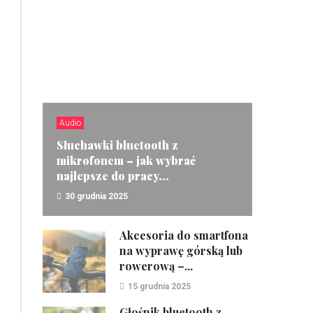
Audio
Słuchawki bluetooth z
mikrofonem – jak wybrać
najlepsze do pracy...
30 grudnia 2025
ZOBACZ
Akcesoria do smartfona
na wyprawę górską lub
rowerową –...
15 grudnia 2025
Głośnik bluetooth z