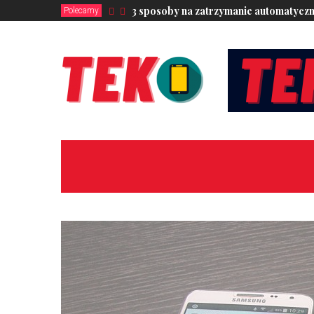
3 sposoby na zatrzymanie automatyczn
Polecamy