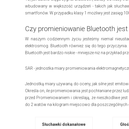
wbudowany w większość urządzeń - takich jak słuchawki
smartfonów. W przypadku klasy 1 możliwy jest zasięg 10
Czy promieniowanie Bluetooth jest
W naszym codziennym życiu jesteśmy niemal nieustan
elektrosmog. Bluetooth również się do tego przyczyni
Bluetooth jest bardzo niskie - mniejsze niż na przykład prz
SAR - jednostka miary promieniowania elektromagnetyc
Jednostką miary używaną do oceny, jak silne jest emitow
Określa on, ile promieniowania jest pochłaniane przez lud
przed Promieniowaniem i określają, że nieszkodliwe jes
do 2 watów na kilogram miejscowo dla poszczególnych czę
Słuchawki dokanałowe
Głoś