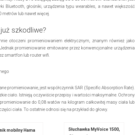
 Bluetooth, głośniki, urządzenia typu wearables, a nawet większość
0 metrów lub nawet więcej.
 już szkodliwe?
nie otoczeni promieniowaniem elektrycznym, znanym również jako
a. Jednak promieniowanie emitowane przez konwencjonalne urządzenia
ez smartfon lub router wifi.
znego
ane promieniowanie, jest współczynnik SAR (Specific Absorption Rate).
zkie ciało. Istnieją oczywiście przepisy i wartości maksymalne. Ochrony
t promieniowanie do 0,08 watów na kilogram całkowitej masy ciała lub
ści ciała. To ostatnie odnosi się na przykład do głowy.
Słuchawka MyVoice 1500,
nik mobilny Hama