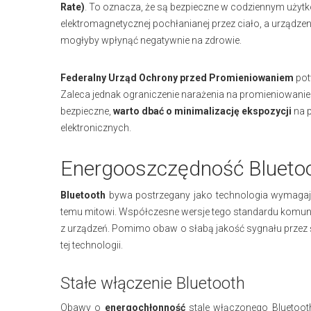
Rate)
. To oznacza, że są bezpieczne w codziennym użytko
elektromagnetycznej pochłanianej przez ciało, a urządze
mogłyby wpłynąć negatywnie na zdrowie.
Federalny Urząd Ochrony przed Promieniowaniem
pot
Zaleca jednak ograniczenie narażenia na promieniowanie
bezpieczne,
warto dbać o minimalizację ekspozycji
na p
elektronicznych.
Energooszczędność Blueto
Bluetooth
bywa postrzegany jako technologia wymagając
temu mitowi. Współczesne wersje tego standardu komunika
z urządzeń. Pomimo obaw o słabą jakość sygnału przez ś
tej technologii.
Stałe włączenie Bluetooth
Obawy o
energochłonność
stale włączonego Bluetooth