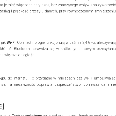
żna je mieć włączone cały czas, bez znaczącego wpływu na żywotność
szy zasięg i prędkość przesyłu danych, przy równoczesnym zmniejszeniu
 jak
Wi-Fi
. Obie technologie funkcjonują w paśmie 2,4 GHz, ale używają
kłóceń. Bluetooth sprawdza się w krótkodystansowym przesyłaniu
 na większe odległości.
ępu do internetu. To przydatne w miejscach bez Wi-Fi, umożliwiając
nse. Ta niezależność poprawia bezpieczeństwo, ponieważ dane nie
ej
iczego.
Tryb samolotowy
na urządzeniach mobilnych pozwala na jego