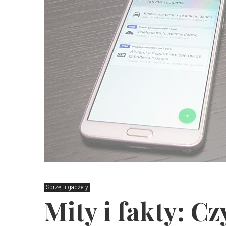
Sprzęt i gadżety
Mity i fakty: C