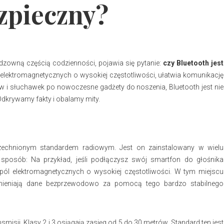
zpieczny?
dzowną częścią codzienności, pojawia się pytanie:
czy Bluetooth jest
 elektromagnetycznych o wysokiej częstotliwości, ułatwia komunikację
w i słuchawek po nowoczesne gadżety do noszenia, Bluetooth jest nie
 Odkrywamy fakty i obalamy mity.
zechnionym standardem radiowym. Jest on zainstalowany w wielu
 sposób: Na przykład, jeśli podłączysz swój smartfon do głośnika
pól elektromagnetycznych o wysokiej częstotliwości. W tym miejscu
ymieniają dane bezprzewodowo za pomocą tego bardzo stabilnego
nsmisji. Klasy 2 i 3 osiągają zasięg od 5 do 30 metrów. Standard ten jest