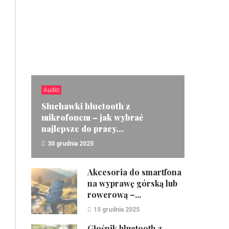
Audio
Słuchawki bluetooth z
mikrofonem – jak wybrać
najlepsze do pracy...
30 grudnia 2025
ZOBACZ
Akcesoria do smartfona
na wyprawę górską lub
rowerową –...
15 grudnia 2025
Głośnik bluetooth z