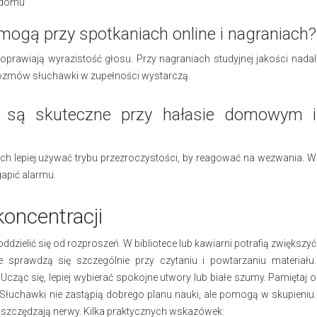
o domu
ogą przy spotkaniach online i nagraniach?
poprawiają wyrazistość głosu. Przy nagraniach studyjnej jakości nadal
 rozmów słuchawki w zupełności wystarczą.
 są skuteczne przy hałasie domowym i
iach lepiej używać trybu przezroczystości, by reagować na wezwania. W
gapić alarmu.
koncentracji
dzielić się od rozproszeń. W bibliotece lub kawiarni potrafią zwiększyć
 sprawdzą się szczególnie przy czytaniu i powtarzaniu materiału.
cząc się, lepiej wybierać spokojne utwory lub białe szumy. Pamiętaj o
 Słuchawki nie zastąpią dobrego planu nauki, ale pomogą w skupieniu.
zczędzają nerwy. Kilka praktycznych wskazówek: