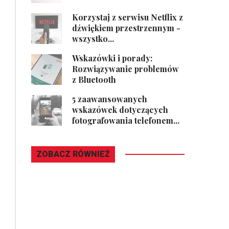
Korzystaj z serwisu Netflix z
dźwiękiem przestrzennym -
wszystko...
Wskazówki i porady:
Rozwiązywanie problemów
z Bluetooth
5 zaawansowanych
wskazówek dotyczących
fotografowania telefonem...
ZOBACZ RÓWNIEŻ