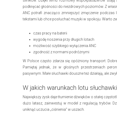
silników. Dzięki temu rozmowy współpasażerów stają s
podkręcać głośności do niezdrowych poziomów. Z własn
ANC potrafi znacząco zmniejszyć zmęczenie podczas lot
tekstami lub chce posłuchać muzyki w spokoju. Warto z
czas pracy na baterii
wygodę noszenia przy długich lotach
możliwość szybkiego wyłączenia ANC
zgodność z normami podróżnymi
W Polsce często zdarza się opóźniony transport. Dobr
Pamiętaj jednak, że w głośnych przestrzeniach pe
pasywnym. Małe słuchawki douszne też działają, ale zwyk
W jakich warunkach lotu słuchawki
Największy zysk daje tłumienie dźwięków o stałej częstotli
dużo latasz, zainwestuj w model z regulacją trybów. 
uniknąć uczucia „ciśnienia” w uszach.