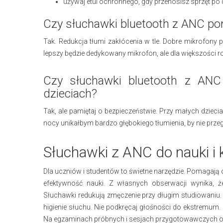
używaj etui ochronnego, gdy przenosisz sprzęt p
Czy słuchawki bluetooth z ANC pom
Tak. Redukcja tłumi zakłócenia w tle. Dobre mikrofony 
lepszy będzie dedykowany mikrofon, ale dla większości
Czy słuchawki bluetooth z ANC
dzieciach?
Tak, ale pamiętaj o bezpieczeństwie. Przy małych dziec
nocy unikałbym bardzo głębokiego tłumienia, by nie prze
Słuchawki z ANC do nauki i 
Dla uczniów i studentów to świetne narzędzie. Pomagają od
efektywność nauki. Z własnych obserwacji wynika, że
Słuchawki redukują zmęczenie przy długim studiowaniu. U
higienie słuchu. Nie podkręcaj głośności do ekstremum.
Na egzaminach próbnych i sesjach przygotowawczych os