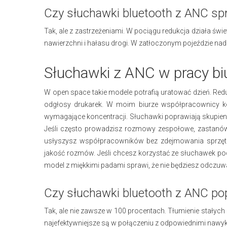
Czy słuchawki bluetooth z ANC sp
Tak, ale z zastrzeżeniami. W pociągu redukcja działa świ
nawierzchni i hałasu drogi. W zatłoczonym pojeździe nad
Słuchawki z ANC w pracy bi
W open space takie modele potrafią uratować dzień. Red
odgłosy drukarek. W moim biurze współpracownicy kor
wymagające koncentracji. Słuchawki poprawiają skupienie
Jeśli często prowadzisz rozmowy zespołowe, zastanów 
usłyszysz współpracowników bez zdejmowania sprzętu
jakość rozmów. Jeśli chcesz korzystać ze słuchawek pod
model z miękkimi padami sprawi, że nie będziesz odczuw
Czy słuchawki bluetooth z ANC po
Tak, ale nie zawsze w 100 procentach. Tłumienie stałych
najefektywniejsze są w połączeniu z odpowiednimi nawy