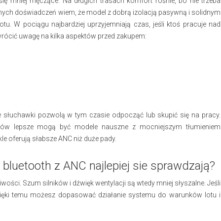
ię mniej męczące. Na długich trasach komfort rośnie, bo nie trzeba
ych doświadczeń wiem, że model z dobrą izolacją pasywną i solidnym
u. W pociągu najbardziej uprzyjemniają czas, jeśli ktoś pracuje nad
wrócić uwagę na kilka aspektów przed zakupem:
e słuchawki pozwolą w tym czasie odpocząć lub skupić się na pracy.
ronów lepsze mogą być modele nauszne z mocniejszym tłumieniem
le oferują słabsze ANC niż duże pady.
 bluetooth z ANC najlepiej sie sprawdzają?
wości. Szum silników i dźwięk wentylacji są wtedy mniej słyszalne. Jeśli
Dzięki temu możesz dopasować działanie systemu do warunków lotu i