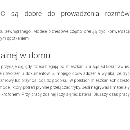
ANC są dobre do prowadzenia rozmów
łasu zewnętrznego. Modele biznesowe często oferują tryb konwersacji
żnym spotkaniem.
dalnej w domu
rzydaje się, gdy dzieci biegają po mieszkaniu, a sąsiad kosi trawnik.
ne i tworzeniu dokumentów. Z mojego doświadczenia wynika, że tryb
rozmowy lub przynosi coś do podpisu. W polskich mieszkaniach często
model, który potrafi płynnie przełączać tryby. Jeśli nagrywasz materiały
rofonem. Przy pracy zdalnej liczy się też bateria. Dłuższy czas pracy