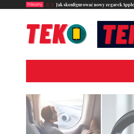
Jak skonfigurować nowy zegarek Appl
Polecamy