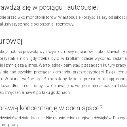
rawdzą się w pociągu i autobusie?
etnie przeciwko monotonii torów. W autobusie korzyść zależy od jakości
al usłyszysz nagłe ogłoszenia i rozmowy.
urowej
ukcja hałasu pozwala wyciszyć rozmowy sąsiadów, stukot klawiatury i
zystali z nich, gdy trzeba było w krótkim czasie wykonać zadania
 i zmniejszają stres. Warto jednak pamiętać o zasadach kultury pracy.
się nad szybkim przełącznikiem trybu przezroczystości. Dzięki temu
. W biurze ważne są też mikrofony. Modele premium oferują dobrą
czas długich dni pracy, zwróć uwagę na wagę i materiał pałąka. Lekki
ać zmęczenia nawet po kilku godzinach.
prawią koncentrację w open space?
 dźwięków działa świetnie. Nie usunie jednak nagłych dźwięków. Dlatego
kami pracy.