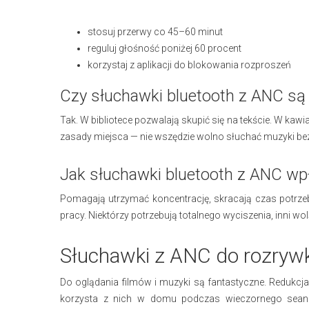
stosuj przerwy co 45–60 minut
reguluj głośność poniżej 60 procent
korzystaj z aplikacji do blokowania rozproszeń
Czy słuchawki bluetooth z ANC są p
Tak. W bibliotece pozwalają skupić się na tekście. W kaw
zasady miejsca — nie wszędzie wolno słuchać muzyki be
Jak słuchawki bluetooth z ANC wp
Pomagają utrzymać koncentrację, skracają czas potrzebn
pracy. Niektórzy potrzebują totalnego wyciszenia, inni wo
Słuchawki z ANC do rozrywki
Do oglądania filmów i muzyki są fantastyczne. Redukcj
korzysta z nich w domu podczas wieczornego seansu